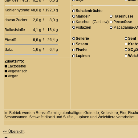
dav. ges. Fetts.:
0,2 g
/
0,8 g
Kohlenhydrate:
48,0 g
/
192,0 g
Schalenfrüchte
Mandeln
Haselnüsse
davon Zucker:
2,0 g
/
8,0 g
Kaschun. (Cashew)
Pecanüsse
Pistazien
Macadamia-/Q
Ballaststoffe:
4,1 g
/
16,4 g
Sellerie
Senf
Eiweiß:
6,6 g
/
26,4 g
Sesam
Krebs
Salz:
1,6 g
/
6,4 g
SO
/
Fische
2
Lupinen
Weich
Zusatzinfo:
Lactosefrei
Vegetarisch
Vegan
Im Betrieb werden Rohstoffe mit glutenhaltigem Getreide, Krebstiere, Eier, Fisc
Sesamsamen, Schwefeldioxid und Sulfite, Lupinen und Weichtiere verarbeitet.
<< Übersicht