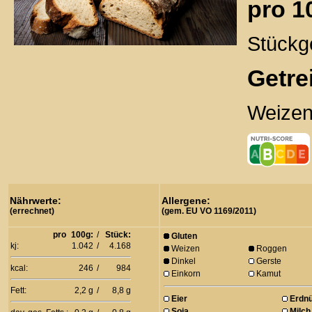
pro 1
Stückg
Getre
Weizen
Nährwerte:
Allergene:
(errechnet)
(gem. EU VO 1169/2011)
pro
100g:
/
Stück:
Gluten
kj:
1.042
/
4.168
Weizen
Roggen
Dinkel
Gerste
kcal:
246
/
984
Einkorn
Kamut
Fett:
2,2 g
/
8,8 g
Eier
Erdn
Soja
Milch