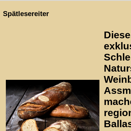
Spätlesereiter
Diese
exklu
Schl
Natur
Weinb
Assma
mache
regio
Ballas