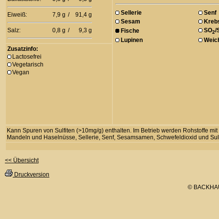
Sellerie
Senf
Eiweiß:
7,9 g
/
91,4 g
Sesam
Krebs
Salz:
0,8 g
/
9,3 g
SO
/
Fische
2
Lupinen
Weich
Zusatzinfo:
Lactosefrei
Vegetarisch
Vegan
Kann Spuren von Sulfiten (>10mg/g) enthalten. Im Betrieb werden Rohstoffe mit g
Mandeln und Haselnüsse, Sellerie, Senf, Sesamsamen, Schwefeldioxid und Sulfi
<< Übersicht
Druckversion
© BACKHA