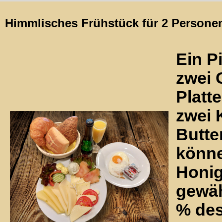
Himmlisches Frühstück für 2 Personen
Ein P
zwei 
Platte
zwei 
Butte
könne
Honig
gewäh
% des