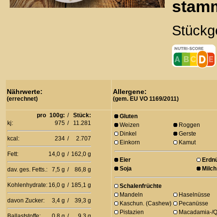
stamm
Stückg
Nährwerte:
Allergene:
(errechnet)
(gem. EU VO 1169/2011)
pro
100g:
/
Stück:
Gluten
kj:
975
/
11.281
Weizen
Roggen
Dinkel
Gerste
kcal:
234
/
2.707
Einkorn
Kamut
Fett:
14,0 g
/
162,0 g
Eier
Erdn
Soja
Milch
dav. ges. Fetts.:
7,5 g
/
86,8 g
Kohlenhydrate:
16,0 g
/
185,1 g
Schalenfrüchte
Mandeln
Haselnüsse
davon Zucker:
3,4 g
/
39,3 g
Kaschun. (Cashew)
Pecanüsse
Pistazien
Macadamia-/Q
Ballaststoffe:
0,8 g
/
9,3 g