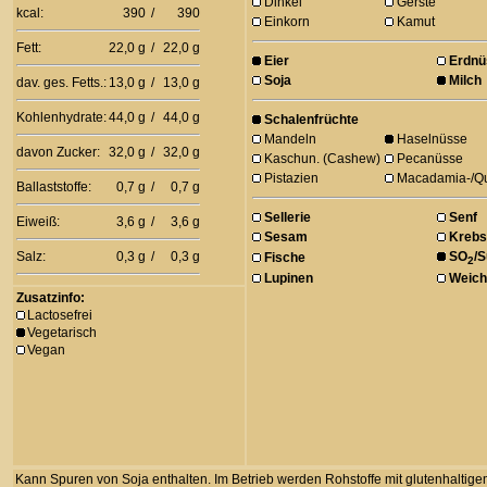
Dinkel
Gerste
kcal:
390
/
390
Einkorn
Kamut
Fett:
22,0 g
/
22,0 g
Eier
Erdnü
Soja
Milch
dav. ges. Fetts.:
13,0 g
/
13,0 g
Kohlenhydrate:
44,0 g
/
44,0 g
Schalenfrüchte
Mandeln
Haselnüsse
davon Zucker:
32,0 g
/
32,0 g
Kaschun. (Cashew)
Pecanüsse
Pistazien
Macadamia-/Q
Ballaststoffe:
0,7 g
/
0,7 g
Sellerie
Senf
Eiweiß:
3,6 g
/
3,6 g
Sesam
Krebs
Salz:
0,3 g
/
0,3 g
SO
/S
Fische
2
Lupinen
Weich
Zusatzinfo:
Lactosefrei
Vegetarisch
Vegan
Kann Spuren von Soja enthalten. Im Betrieb werden Rohstoffe mit glutenhaltigem