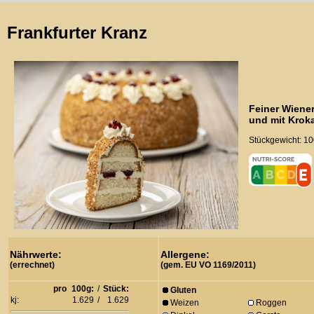
Frankfurter Kranz
Feiner Wiener
und mit Kroka
Stückgewicht: 10
Nährwerte:
Allergene:
(errechnet)
(gem. EU VO 1169/2011)
pro
100g:
/
Stück:
Gluten
kj:
1.629
/
1.629
Weizen
Roggen