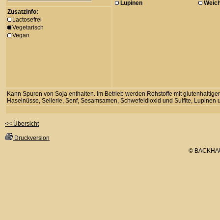
Lupinen
Weich
Zusatzinfo:
Lactosefrei
Vegetarisch
Vegan
Kann Spuren von Soja enthalten. Im Betrieb werden Rohstoffe mit glutenhaltigem
Haselnüsse, Sellerie, Senf, Sesamsamen, Schwefeldioxid und Sulfite, Lupinen u
<< Übersicht
Druckversion
© BACKHA