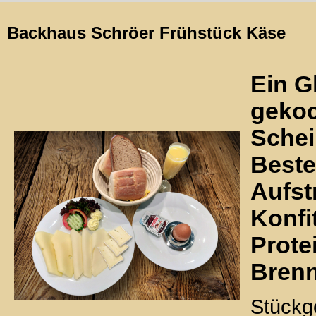
Backhaus Schröer Frühstück Käse
Ein G
gekoc
Schei
Beste
Aufst
Konfi
Prote
Brenn
Stückg