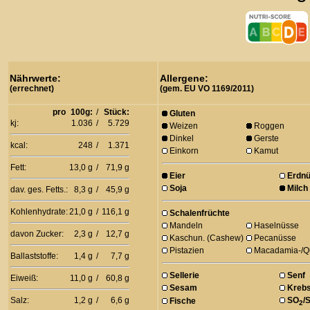
Nährwerte:
Allergene:
(errechnet)
(gem. EU VO 1169/2011)
pro
100g:
/
Stück:
Gluten
kj:
1.036
/
5.729
Weizen
Roggen
Dinkel
Gerste
kcal:
248
/
1.371
Einkorn
Kamut
Fett:
13,0 g
/
71,9 g
Eier
Erdn
Soja
Milch
dav. ges. Fetts.:
8,3 g
/
45,9 g
Kohlenhydrate:
21,0 g
/
116,1 g
Schalenfrüchte
Mandeln
Haselnüsse
davon Zucker:
2,3 g
/
12,7 g
Kaschun. (Cashew)
Pecanüsse
Pistazien
Macadamia-/Q
Ballaststoffe:
1,4 g
/
7,7 g
Sellerie
Senf
Eiweiß:
11,0 g
/
60,8 g
Sesam
Krebs
Salz:
1,2 g
/
6,6 g
SO
/S
Fische
2