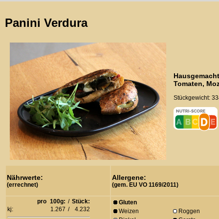
Panini Verdura
Hausgemachte
Tomaten, Moz
Stückgewicht: 33
Nährwerte:
Allergene:
(errechnet)
(gem. EU VO 1169/2011)
pro
100g:
/
Stück:
Gluten
kj:
1.267
/
4.232
Weizen
Roggen