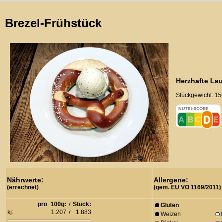
Brezel-Frühstück
Herzhafte Lau
Stückgewicht: 15
Nährwerte:
Allergene:
(errechnet)
(gem. EU VO 1169/2011)
pro
100g:
/
Stück:
Gluten
kj:
1.207
/
1.883
Weizen