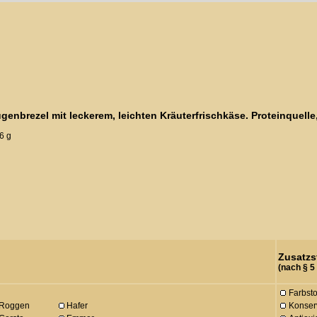
genbrezel mit leckerem, leichten Kräuterfrischkäse. Proteinquel
6 g
Zusatzs
(nach § 5
Farbsto
Roggen
Hafer
Konserv