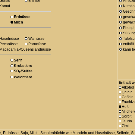
Gerste
Emmer
Antioxi
Kamut
Nitrat 
Geschm
Erdnüsse
geschw
Milch
gewach
Phosph
Süßung
Haselnüsse
Walnüsse
Tafels
Pecanüsse
Paranüsse
enthält
Macadamia-/Queenslandnüsse
kann b
Senf
Krebstiere
SO
/Sulfite
2
Weichtiere
Enthält w
Alkohol
Chinin
Coffein
Fruchtz
Hefe
Milchei
Sorbit
Taurin
Zimt
che, Erdnüsse, Soja, Milch, Schalenfrüchte wie Mandeln und Haselnüsse, Sellerie,