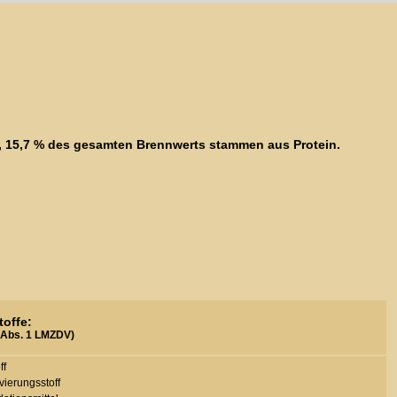
le, 15,7 % des gesamten Brennwerts stammen aus Protein.
toffe:
 Abs. 1 LMZDV)
ff
ierungsstoff