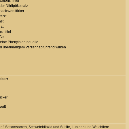
dationsmittel
oder Nitritpökelsalz
acksverstärker
ärzt
st
at
smittel
üße
 eine Phenylalaninquelle
ei übermäßigem Verzehr abführend wirken
eiter:
ucker
weiß
 Senf, Sesamsamen, Schwefeldioxid und Sulfite, Lupinen und Weichtiere