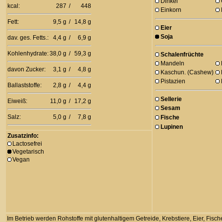
Dinkel
kcal:
287
/
448
Einkorn
Fett:
9,5 g
/
14,8 g
Eier
Soja
dav. ges. Fetts.:
4,4 g
/
6,9 g
Kohlenhydrate:
38,0 g
/
59,3 g
Schalenfrüchte
Mandeln
davon Zucker:
3,1 g
/
4,8 g
Kaschun. (Cashew)
Pistazien
Ballaststoffe:
2,8 g
/
4,4 g
Sellerie
Eiweiß:
11,0 g
/
17,2 g
Sesam
Salz:
5,0 g
/
7,8 g
Fische
Lupinen
Zusatzinfo:
Lactosefrei
Vegetarisch
Vegan
Im Betrieb werden Rohstoffe mit glutenhaltigem Getreide, Krebstiere, Eier, Fis