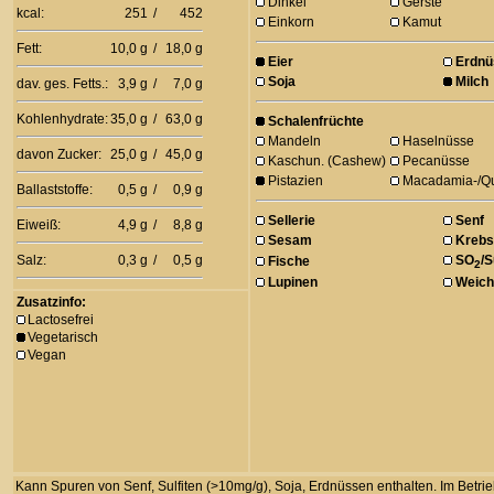
Dinkel
Gerste
kcal:
251
/
452
Einkorn
Kamut
Fett:
10,0 g
/
18,0 g
Eier
Erdnü
Soja
Milch
dav. ges. Fetts.:
3,9 g
/
7,0 g
Kohlenhydrate:
35,0 g
/
63,0 g
Schalenfrüchte
Mandeln
Haselnüsse
davon Zucker:
25,0 g
/
45,0 g
Kaschun. (Cashew)
Pecanüsse
Pistazien
Macadamia-/Q
Ballaststoffe:
0,5 g
/
0,9 g
Sellerie
Senf
Eiweiß:
4,9 g
/
8,8 g
Sesam
Krebs
Salz:
0,3 g
/
0,5 g
SO
/S
Fische
2
Lupinen
Weich
Zusatzinfo:
Lactosefrei
Vegetarisch
Vegan
Kann Spuren von Senf, Sulfiten (>10mg/g), Soja, Erdnüssen enthalten. Im Betrieb