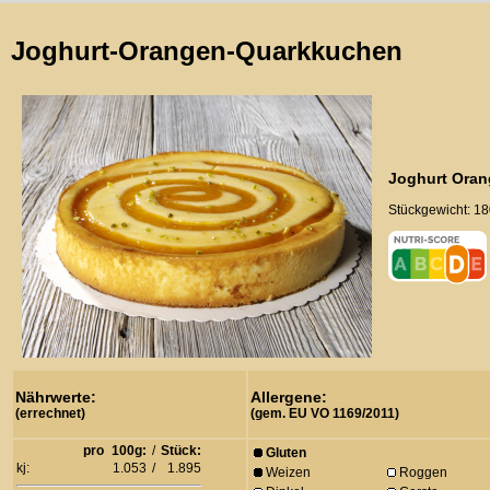
Joghurt-Orangen-Quarkkuchen
Joghurt Oran
Stückgewicht: 18
Nährwerte:
Allergene:
(errechnet)
(gem. EU VO 1169/2011)
pro
100g:
/
Stück:
Gluten
kj:
1.053
/
1.895
Weizen
Roggen