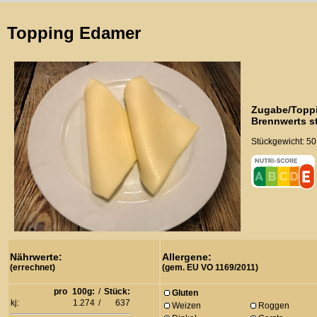
Topping Edamer
Zugabe/Toppi
Brennwerts s
Stückgewicht: 50
Nährwerte:
Allergene:
(errechnet)
(gem. EU VO 1169/2011)
pro
100g:
/
Stück:
Gluten
kj:
1.274
/
637
Weizen
Roggen