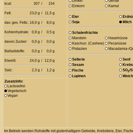
Dinkel
Gerste
kcal:
307
/
154
Einkorn
Kamut
Fett:
23,0 g
/
11,5 g
Eier
Erdnü
Soja
Milch
dav. ges. Fetts.:
16,0 g
/
8,0 g
Kohlenhydrate:
0,9 g
/
0,5 g
Schalenfrüchte
Mandeln
Haselnüsse
davon Zucker:
0,0 g
/
0,0 g
Kaschun. (Cashew)
Pecanüsse
Pistazien
Macadamia-/Q
Ballaststoffe:
0,0 g
/
0,0 g
Sellerie
Senf
Eiweiß:
24,0 g
/
12,0 g
Sesam
Krebs
Salz:
2,3 g
/
1,2 g
SO
/S
Fische
2
Lupinen
Weich
Zusatzinfo:
Lactosefrei
Vegetarisch
Vegan
Im Betrieb werden Rohstoffe mit glutenhaltigem Getreide, Krebstiere, Eier, Fisc